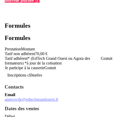
nouvelle journée :) /
Formules
Formules
Prestation
Montant
Tarif non adhérent
70,00 €
Tarif adhérent* (EdTech Grand Ouest ou Agora des
Gratuit
formateurs) *à jour de la cotisation
Je participe à la causerie
Gratuit
Inscriptions clôturées
Contacts
Email
annececile@edtechgrandouest.fr
Dates des ventes
Début